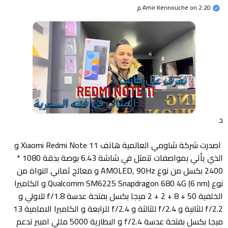
2:20 م
on
Amir Kennouche
د
اصدرت شركة شاومي العالمية هاتف Xiaomi Redmi Note 11 و
الذي يأتي بمواصفات تتمثل في شاشة 6.43 بوصة بدقة 1080 *
2400 بكسل من نوع AMOLED, 90Hz و معالج ثماني النواة من
نوع Qualcomm SM6225 Snapdragon 680 4G (6 nm) و الكاميرا
الخلفية 50 + 8 + 2 + 2 ميجا بكسل بفتحة عدسة f/1.8 للاولي و
f/2.2 للثانية و f/2.4 للثالثة و f/2.4 للرابعة و الكاميرا الامامية 13
ميجا بكسل بفتحة عدسة f/2.4 و البطارية 5000 مللي امبير تدعم