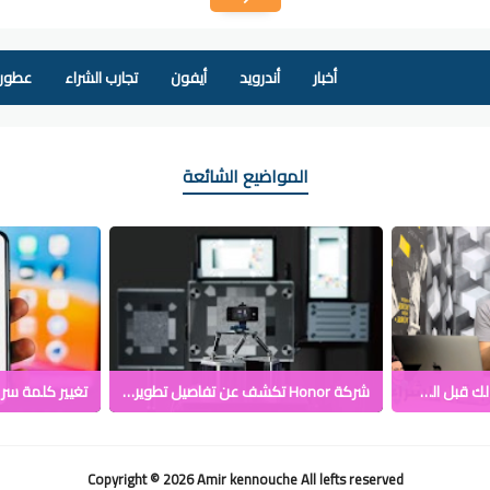
أخبار
أندرويد
أيفون
تجارب الشراء
عطور 
المواضيع الشائعة
كيف تختار الهاتف المناسب لك قبل الشراء
شركة Honor تكشف عن تفاصيل تطوير واختبار كاميرا هاتف Magic5 Pro
Copyright ©
2026
Amir kennouche
All lefts reserved