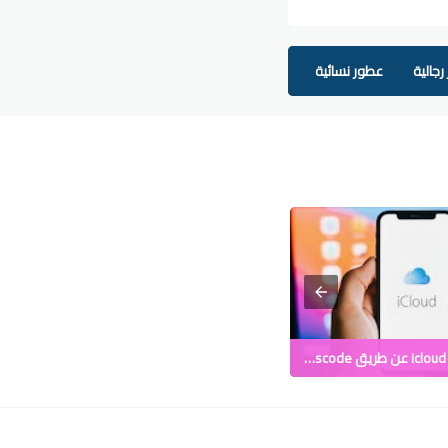
رجالية
عطور نسائية
عطورللجنسين
تغيير كلمة سر icloud عن طريق passcode !
تعرف على هاتف HUAWEI P SMART 2020 هل تراه خيار جيد ؟