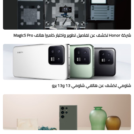
شركة Honor تكشف عن تفاصيل تطوير واختبار كاميرا هاتف Magic5 Pro
شاومي تكشف عن هاتفي شاومي 13 و13 برو