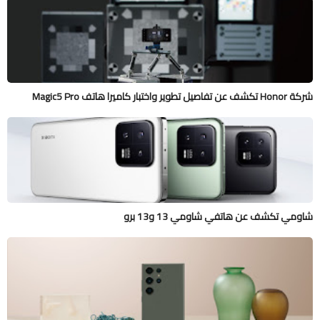
شركة Honor تكشف عن تفاصيل تطوير واختبار كاميرا هاتف Magic5 Pro
شاومي تكشف عن هاتفي شاومي 13 و13 برو