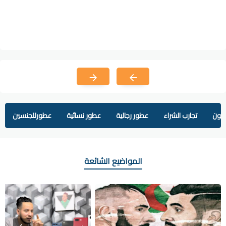
يفون
تجارب الشراء
عطور رجالية
عطور نسائية
عطورللجنسين
المواضيع الشائعة