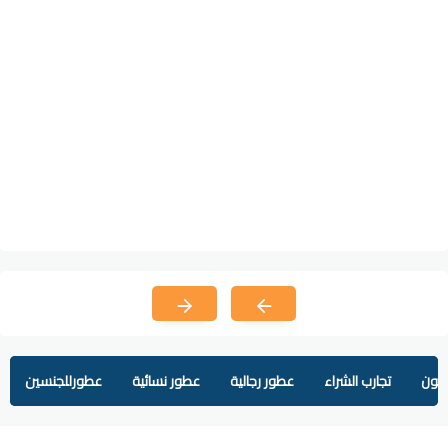
يفون
تجارب الشراء
عطور رجالية
عطور نسائية
عطورللجنسين