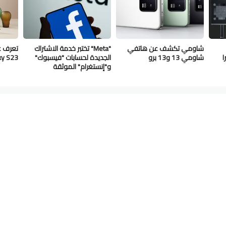
شاومي تكشف عن هاتفي
"Meta" تختبر خدمة الاشتراك
تعرف 
ا
شاومي 13 و13 برو
الجديدة لحسابات "فيسبوك"
Galaxy S23
و"إنستغرام" الموثقة