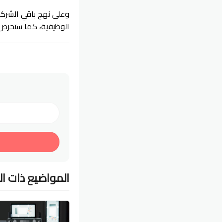
وعلى نهج باقي الشركا
الوظيفية، كما ستحرص 
المواضيع ذات ا