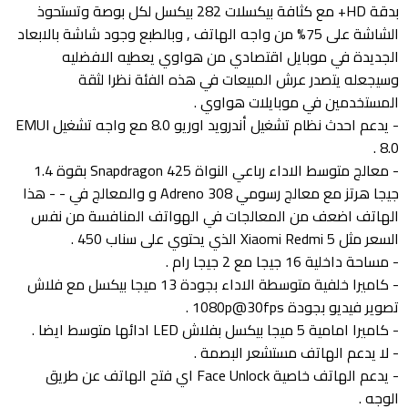
بدقة HD+ مع كثافة بيكسلات 282 بيكسل لكل بوصة وتستحوذ
الشاشة على 75% من واجه الهاتف , وبالطبع وجود شاشة بالابعاد
الجديدة في موبايل اقتصادي من هواوي يعطيه الافضليه
وسيجعله يتصدر عرش المبيعات في هذه الفئة نظرا لثقة
المستخدمين في موبايلات هواوي .
- يدعم احدث نظام تشغيل أندرويد اوريو 8.0 مع واجه تشغيل EMUI
8.0 .
- معالج متوسط الاداء رباعي النواة Snapdragon 425 بقوة 1.4
جيجا هرتز مع معالج رسومي Adreno 308 و والمعالج في - - هذا
الهاتف اضعف من المعالجات في الهواتف المنافسة من نفس
السعر مثل Xiaomi Redmi 5 الذي يحتوي على سناب 450 .
- مساحة داخلية 16 جيجا مع 2 جيجا رام .
- كاميرا خلفية متوسطة الاداء بجودة 13 ميجا بيكسل مع فلاش
تصوير فيديو بجودة 1080p@30fps .
- كاميرا امامية 5 ميجا بيكسل بفلاش LED ادائها متوسط ايضا .
- لا يدعم الهاتف مستشعر البصمة .
- يدعم الهاتف خاصية Face Unlock اي فتح الهاتف عن طريق
الوجه .