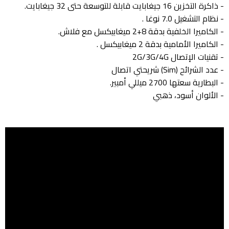
- ذاكرة التخزين 16 جيغابايت قابلة للتوسعة حتى 32 جيغابايت.
- نظام التشغيل 7.0 نوغا .
- الكاميرا الخلفية بدقة 8+2 ميغابيكسل مع فلاش.
- الكاميرا الأمامية بدقة 2 ميغابيكسل .
- تقنيات الإتصال 2G/3G/4G
- عدد الشرائح (Sim) شريحتي اتصال
- البطارية سعتها 2700 ميللي أمبير.
- الألوان أسود، ذهبي