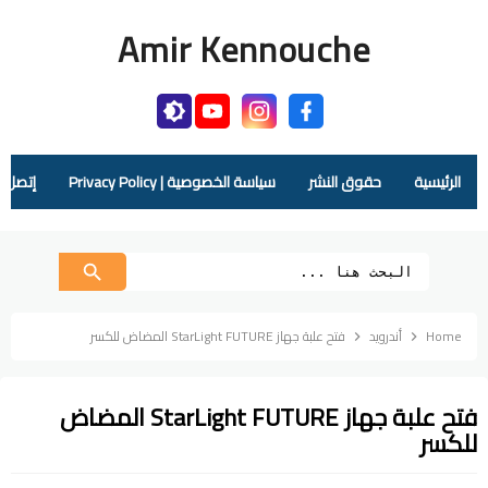
Amir Kennouche
الرئيسية
حقوق النشر
سياسة الخصوصية | Privacy Policy
إتصل بنا |  Us
Home
أندرويد
فتح علبة جهاز StarLight FUTURE المضاض للكسر
فتح علبة جهاز StarLight FUTURE المضاض
للكسر