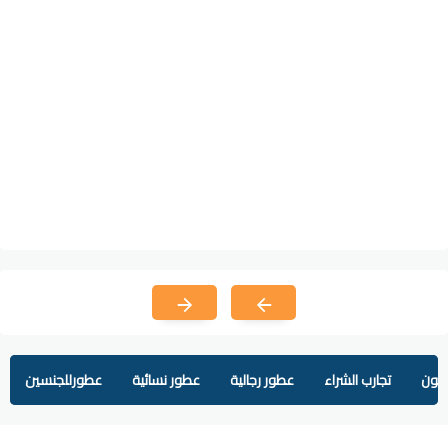
يفون
تجارب الشراء
عطور رجالية
عطور نسائية
عطورللجنسين