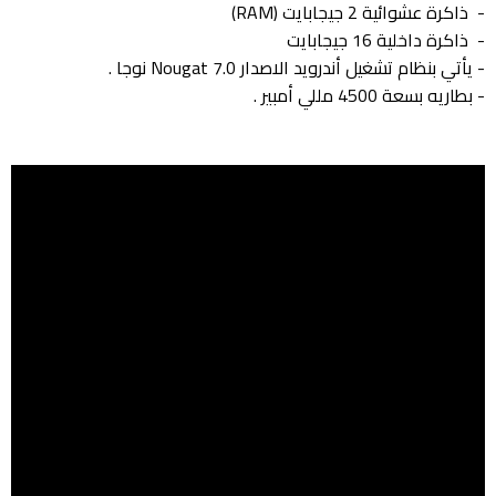
- ذاكرة عشوائية 2 جيجابايت (RAM)
- ذاكرة داخلية 16 جيجابايت
- يأتي بنظام تشغيل أندرويد الاصدار 7.0 Nougat نوجا .
- بطاريه بسعة 4500 مللي أمبير .