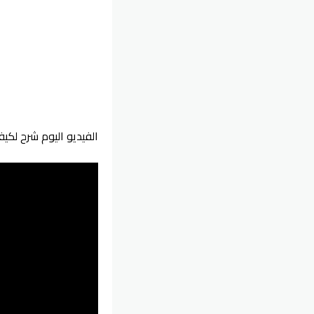
الفيديو اليوم شرح لكيفية تصوير صور 3D مع وضعها كخلف