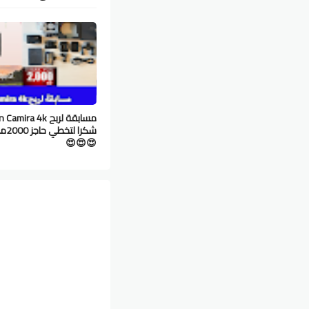
مسابقة لربح amira 4k
شكرا ل
😍😍😍